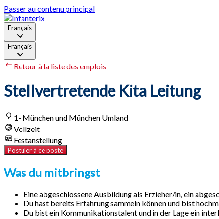
Passer au contenu principal
Français
Français
Retour à la liste des emplois
Stellvertretende Kita Leitung
1- München und München Umland
Vollzeit
Festanstellung
Postuler à ce poste
Was du mitbringst
Eine abgeschlossene Ausbildung als Erzieher/in, ein abges
Du hast bereits Erfahrung sammeln können und bist hoch
Du bist ein Kommunikationstalent und in der Lage ein inter