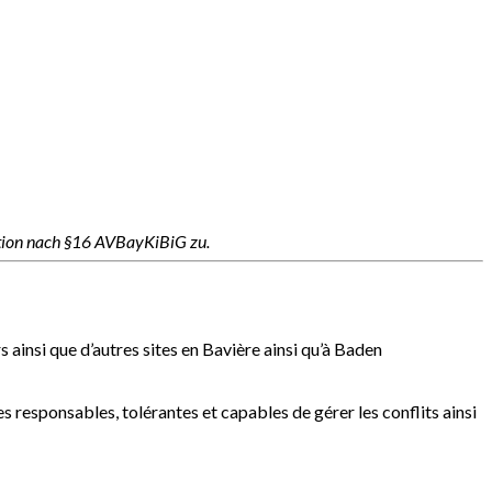
ation nach §16 AVBayKiBiG zu.
 ainsi que d’autres sites en Bavière ainsi qu’à Baden
s responsables, tolérantes et capables de gérer les conflits ainsi