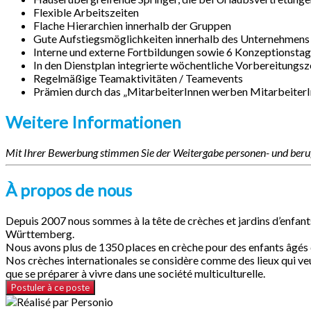
Flexible Arbeitszeiten
Flache Hierarchien innerhalb der Gruppen
Gute Aufstiegsmöglichkeiten innerhalb des Unternehmens
Interne und externe Fortbildungen sowie 6 Konzeptionstage
In den Dienstplan integrierte wöchentliche Vorbereitungsz
Regelmäßige Teamaktivitäten / Teamevents
Prämien durch das „MitarbeiterInnen werben Mitarbeiter
Weitere Informationen
Mit Ihrer Bewerbung stimmen Sie der Weitergabe personen- und ber
À propos de nous
Depuis 2007 nous sommes à la tête de crèches et jardins d’enfants 
Württemberg.
Nous avons plus de 1350 places en crèche pour des enfants âgés de
Nos crèches internationales se considère comme des lieux qui veul
que se préparer à vivre dans une société multiculturelle.
Postuler à ce poste