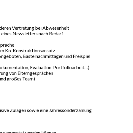
deren Vertretung bei Abwesenheit
 eines Newsletters nach Bedarf
Sprache
dem Ko-Konstruktionsansatz
ngeboten, Bastelnachmittagen und Freispiel
okumentation, Evaluation, Portfolioarbeit…)
rung von Elterngesprächen
 und großes Team)
lusive Zulagen sowie eine Jahressonderzahlung
en eingesetzt werden können